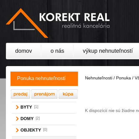
domov
o nás
výkup nehnuteľností
Nehnuteľnosti / Ponuka / 
Ponuka nehnuteľností
BYTY
[1]
K dispozícií nie sú žiadne 
DOMY
[2]
OBJEKTY
[0]