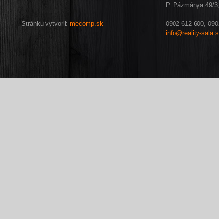
P. Pázmánya 49/3,
Stránku vytvoril:
mecomp.sk
0902 612 600, 090
info@reality-sala.s